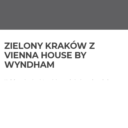
ZIELONY KRAKÓW Z
VIENNA HOUSE BY
WYNDHAM
Kraków zajmuje piąte miejsce w świecie pod względem
udziału zieleni w aglomeracji…
I właśnie tego doświadczymy w Krakowie.
Las Wolski
to
jedna z największych zielonych przestrzeni w polskich
miastach.
W PROGRAMIE WYJAZDU:
■
Poznamy hotele marki Vienna House by Wyndham,